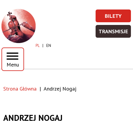
Przejdź
Przejdź
do
do
Andrzej
BILETY
treści
menu
BILETY
Prawe
Nogaj
-
Top
TRANSMISJE
WIĘCEJ
TRANSM
|
Menu
INFORMA
-
PL
EN
WIĘCEJ
Toruńska
INFORMA
Menu
Orkiestra
Symfoniczna
Strona Główna
Andrzej Nogaj
Ścieżka
nawigacyjna
ANDRZEJ NOGAJ