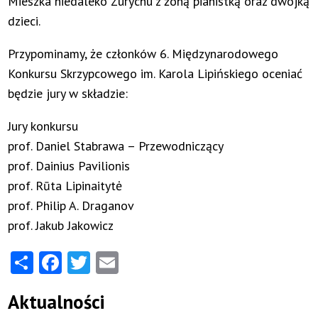
Mieszka niedaleko Zurychu z żoną pianistką oraz dwójką
dzieci.
Przypominamy, że członków 6. Międzynarodowego
Konkursu Skrzypcowego im. Karola Lipińskiego oceniać
będzie jury w składzie:
Jury konkursu
prof. Daniel Stabrawa – Przewodniczący
prof. Dainius Pavilionis
prof. Rūta Lipinaitytė
prof. Philip A. Draganov
prof. Jakub Jakowicz
Share
Facebook
Twitter
Email
Aktualności