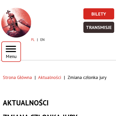
Przejdź
Przejdź
do
do
Zmiana
BILETY
treści
menu
BILETY
Prawe
członka
-
Top
TRANSMISJE
WIĘCEJ
TRANSM
jury
Menu
INFORMA
-
PL
EN
WIĘCEJ
|
INFORMA
Menu
Toruńska
Orkiestra
Strona Główna
Aktualności
Zmiana członka jury
Symfoniczna
Ścieżka
nawigacyjna
AKTUALNOŚCI