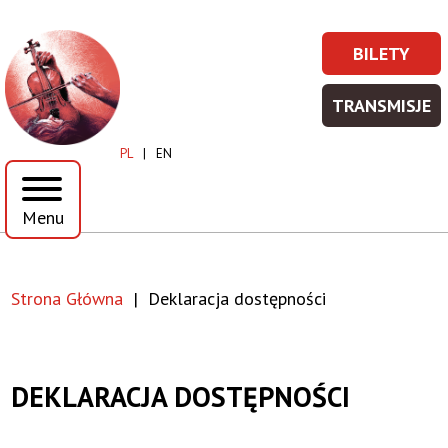
Przejdź
Przejdź
do
do
Deklaracja
BILETY
treści
menu
BILETY
Prawe
dostępności
-
Top
TRANSMISJE
WIĘCEJ
TRANSM
|
Menu
INFORMA
-
PL
EN
WIĘCEJ
Toruńska
INFORMA
Menu
Orkiestra
Symfoniczna
Strona Główna
Deklaracja dostępności
Ścieżka
nawigacyjna
DEKLARACJA DOSTĘPNOŚCI