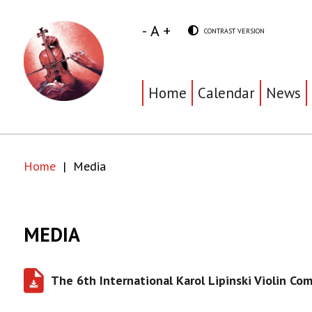
Skip
Skip
to
to
Media
CONTRAST VERSION
SWITCH
main
main
TO
Decrease
Reset
Increase
content
menu
|
font
font
font
size
size
size
Toruńska
Home
Calendar
News
Główna
Orkiestra
nawigacja
Symfoniczna
Home
Media
Breadcrumb
MEDIA
The 6th International Karol Lipinski Violin Com