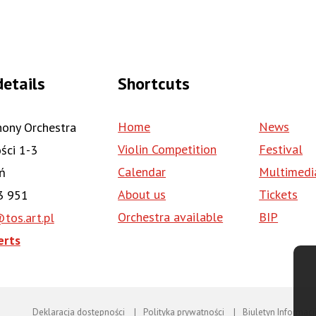
details
Shortcuts
Home
News
ony Orchestra
Violin Competition
Festival
ości 1-3
Calendar
Multimedi
ń
About us
Tickets
3 951
Orchestra available
BIP
tos.art.pl
erts
Deklaracja dostępności
Polityka prywatności
Biuletyn Informacj